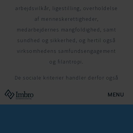
arbejdsvilkår, ligestilling, overholdelse
af menneskerettigheder,
medarbejdernes mangfoldighed, samt
sundhed og sikkerhed, og hertil også
virksomhedens samfundsengagement
og filantropi.
De sociale kriterier handler derfor også
om virksomhedens, herunder ledelsens,
relationer til blandt andet sine
medarbejdere, forbrugere og
underleverandører. Det kan her være
relevant, hvorvidt virksomhedens